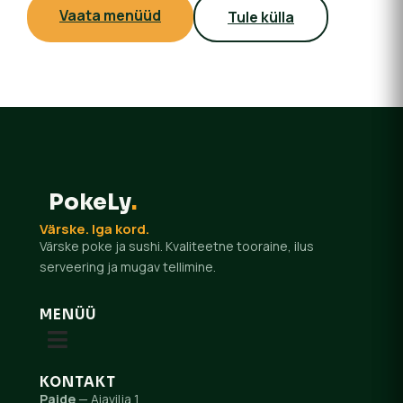
Vaata menüüd
Tule külla
PokeLy
.
Värske. Iga kord.
Värske poke ja sushi. Kvaliteetne tooraine, ilus
serveering ja mugav tellimine.
MENÜÜ
KONTAKT
Paide
— Aiavilja 1