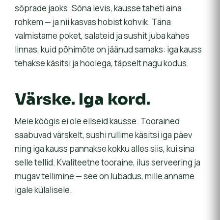
sõprade jaoks. Sõna levis, kausse taheti aina
rohkem — ja nii kasvas hobist kohvik. Täna
valmistame poket, salateid ja sushit juba kahes
linnas, kuid põhimõte on jäänud samaks: iga kauss
tehakse käsitsi ja hoolega, täpselt nagu kodus.
Värske. Iga kord.
Meie köögis ei ole eilseid kausse. Toorained
saabuvad värskelt, sushi rullime käsitsi iga päev
ning iga kauss pannakse kokku alles siis, kui sina
selle tellid. Kvaliteetne tooraine, ilus serveering ja
mugav tellimine — see on lubadus, mille anname
igale külalisele.