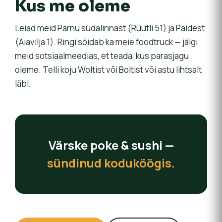
Kus me oleme
Leiad meid Pärnu südalinnast (Rüütli 51) ja Paidest
(Aiavilja 1). Ringi sõidab ka meie foodtruck — jälgi
meid sotsiaalmeedias, et teada, kus parasjagu
oleme. Telli koju Woltist või Boltist või astu lihtsalt
läbi.
Värske poke & sushi —
sündinud koduköögis.