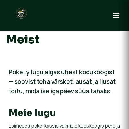
Meist
PokeLy lugu algas ühest koduköögist
— soovist teha värsket, ausat ja ilusat
toitu, mida ise iga päev süüa tahaks.
Meie lugu
Esimesed poke-kausid valmisid koduköögis pere ja